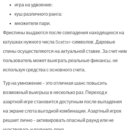
игра на удвоение;
куш различного ранга;
множители пари.
Фриспины выдаются после совпадения находящихся на
катушках нужного числа Scatter-символов. Даровые
спины осуществляются на актуальной ставке. За счет ним
пользователь может выиграть реальные финансы, не
используя средства с основного счета.
Тур на умножение – это отличная шанс повысить
возможный выигрыш в несколько раз. Переход к
азартной игре становится доступным после выпадения
на экране слота выгодной комбинации. Азартный игрок
решает лично – активировать опасный раунд или не
участвовать и получить приз.