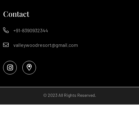
Contact
+91-8390932344
valleywoodresort@gmail.com
© 2023 All Rights Reserved.