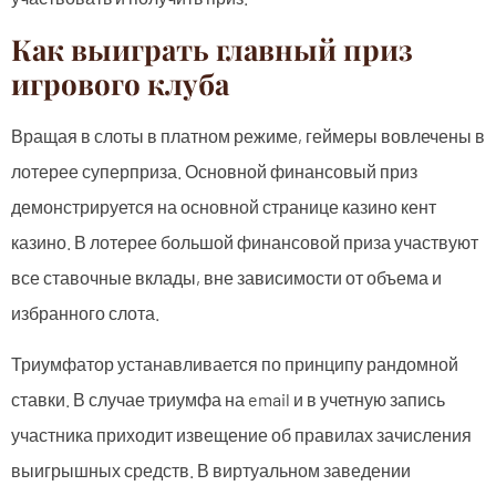
Как выиграть главный приз
игрового клуба
Вращая в слоты в платном режиме, геймеры вовлечены в
лотерее суперприза. Основной финансовый приз
демонстрируется на основной странице казино кент
казино. В лотерее большой финансовой приза участвуют
все ставочные вклады, вне зависимости от объема и
избранного слота.
Триумфатор устанавливается по принципу рандомной
ставки. В случае триумфа на email и в учетную запись
участника приходит извещение об правилах зачисления
выигрышных средств. В виртуальном заведении