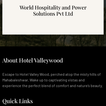
World Hospitality and Power
Solutions Pvt Ltd
About Hotel Valleywood
Escape to Hotel Valley Wood, perched atop the misty hills of
Mahabaleshwar. Wake up to captivating vistas and
experience the perfect blend of comfort and nature’s beauty.
Quick Links