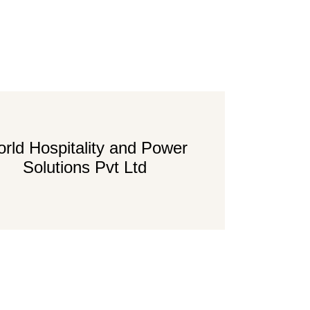
rld Hospitality and Power
Solutions Pvt Ltd