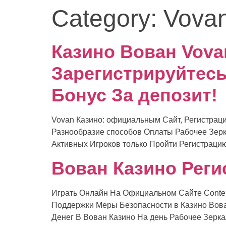
Category:
Vova
Казино Вован Vova
Зарегистрируйтес
Бонус За депозит!
Vovan Казино: официальным Сайт, Регистрац
Разнообразие способов Оплаты Рабочее Зерк
Активных Игроков только Пройти Регистрацию
Вован Казино Реги
Играть Онлайн На Официальном Сайте Conte
Поддержки Меры Безопасности в Казино Вов
Денег В Вован Казино На день Рабочее Зерка