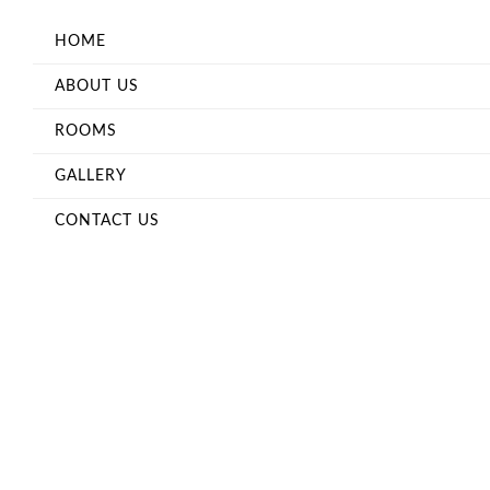
HOME
ABOUT US
ROOMS
GALLERY
CONTACT US