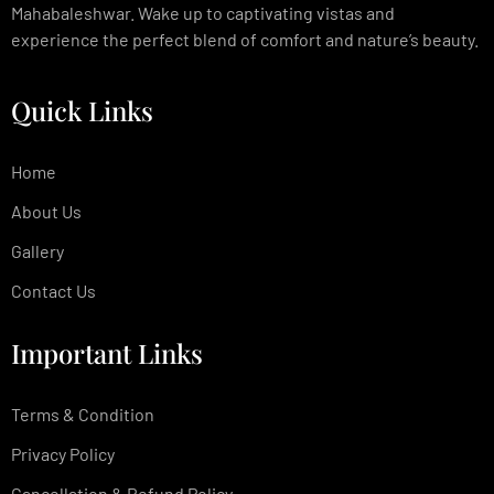
Mahabaleshwar. Wake up to captivating vistas and
experience the perfect blend of comfort and nature’s beauty.
Quick Links
Home
About Us
Gallery
Contact Us
Important Links
Terms & Condition
Privacy Policy
Cancellation & Refund Policy