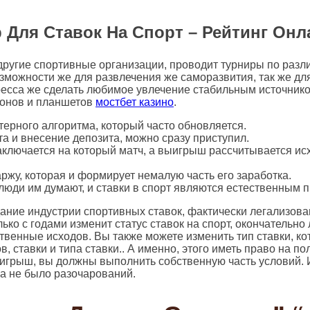
 Для Ставок На Спорт – Рейтинг Онл
другие спортивные организации, проводит турниры по разл
зможности же для развлечения же саморазвития, так же для
ресса же сделать любимое увлечение стабильным источнико
фонов и планшетов
мостбет казино
.
рного алгоритма, который часто обновляется.
а и внесение депозита, можно сразу приступил.
заключается на который матч, а выигрыш рассчитывается 
ржу, которая и формирует немалую часть его заработка.
 люди им думают, и ставки в спорт являются естественным 
ние индустрии спортивных ставок, фактически легализов
ько с годами изменит статус ставок на спорт, окончательно 
енные исходов. Вы также можете изменить тип ставки, кот
ставки и типа ставки.. А именно, этого иметь право на по
выигрыш, вы должны выполнить собственную часть условий
а не было разочарований.