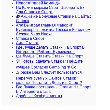
Новости твоей Команды
По Каким меркам Стоит Выбирать Бк
Для Ставок в Спорт
🎁 Акции же Бонусные Ставки на Сайтах
Ставок
Апл Выиграл главная Фаворит
Букмекеров – «сити» Только в Ковидном
Сезоне было Иначе
Ставки в Спорт
Лига Ставок
Где Лучше делать Ставки На Спорт В
Интернете: Рейтинг Букмекеров
где Лучше Ставить Ставки На Спорт
🏆 Готовы сделать Ставки? Найдите
лучшее Согласно Gambling ‘n Go
⚠️ разве Вам Следует пользоваться
Нерегулируемых Сайтов Ставок?
соленск Поставить Деньги в Спорт?
Где Лучше поставлены Ставки На Спорт
В Интернете отзыв
Дробные Коэффициенты