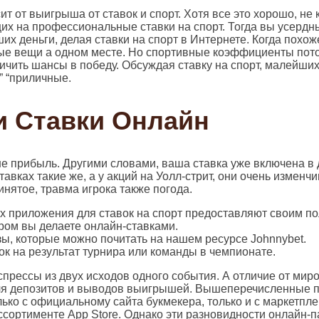
сит от выигрыша от ставок и спорт. Хотя все это хорошо,
их на профессиональные ставки на спорт. Тогда вы усердны
 деньги, делая ставки на спорт в Интернете. Когда похоже
ые вещи а одном месте. Но спортивные коэффициенты пото
личить шансы в победу. Обсуждая ставку на спорт, малейши
” “приличные.
и Ставки Онлайн
е прибыль. Другими словами, ваша ставка уже включена в 
тавках такие же, а у акций на Уолл-стрит, они очень изме
инятое, травма игрока также погода.
х приложения для ставок на спорт предоставляют своим п
ором вы делаете онлайн-ставками.
ы, которые можно почитать на нашем ресурсе Johnnybet.
ок на результат турнира или команды в чемпионате.
рессы из двух исходов одного события. А отличие от миро
для депозитов и выводов выигрышей. Вышеперечисленные 
лько с официальному сайта букмекера, только и с маркетпле
ссортименте App Store. Однако эти разновидности онлайн-п