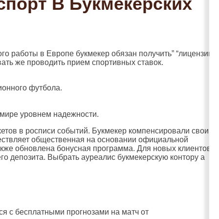
спорт В Букмекерских
о работы в Европе букмекер обязан получить” “лицензию
вать же проводить прием спортивных ставок.
ионного футбола.
 мире уровнем надежности.
етов в росписи событий. Букмекер компенсировали своим
ществляет общественная на основании официальной
кже обновлена бонусная программа. Для новых клиентов
о депозита. Выбрать ауреалис букмекерскую контору а
ся с бесплатными прогнозами на матч от