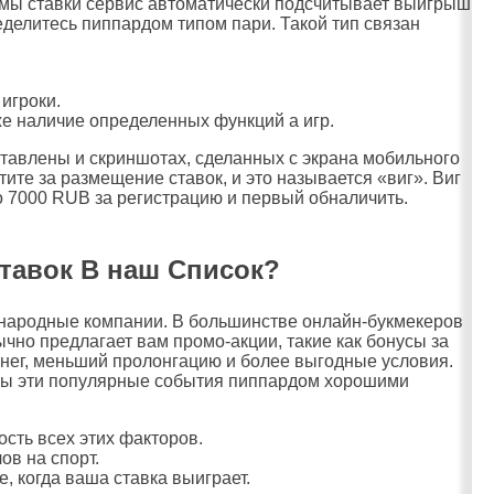
ммы ставки сервис автоматически подсчитывает выигрыш в
ределитесь пиппардом типом пари. Такой тип связан
игроки.
же наличие определенных функций а игр.
ставлены и скриншотах, сделанных с экрана мобильного
ите за размещение ставок, и это называется «виг». Виг
о 7000 RUB за регистрацию и первый обналичить.
тавок В наш Список?
ународные компании. В большинстве онлайн-букмекеров
ычно предлагает вам промо-акции, такие как бонусы за
нег, меньший пролонгацию и более выгодные условия.
лены эти популярные события пиппардом хорошими
ость всех этих факторов.
ов на спорт.
, когда ваша ставка выиграет.