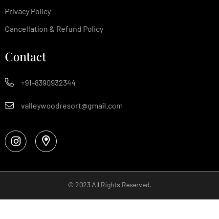
Privacy Policy
Cancellation & Refund Policy
Contact
+91-8390932344
valleywoodresort@gmail.com
© 2023 All Rights Reserved.