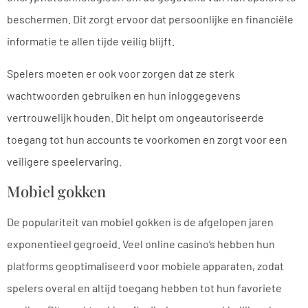
beschermen. Dit zorgt ervoor dat persoonlijke en financiële
informatie te allen tijde veilig blijft.
Spelers moeten er ook voor zorgen dat ze sterk
wachtwoorden gebruiken en hun inloggegevens
vertrouwelijk houden. Dit helpt om ongeautoriseerde
toegang tot hun accounts te voorkomen en zorgt voor een
veiligere speelervaring.
Mobiel gokken
De populariteit van mobiel gokken is de afgelopen jaren
exponentieel gegroeid. Veel online casino’s hebben hun
platforms geoptimaliseerd voor mobiele apparaten, zodat
spelers overal en altijd toegang hebben tot hun favoriete