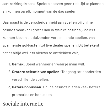
aantrekkingskracht. Spelers hoeven geen reistijd te plannen
en kunnen op elk moment van de dag spelen.
Daarnaast is de verscheidenheid aan spellen bij online
casino’s vaak veel groter dan in fysieke casino’s. Spelers
kunnen kiezen uit duizenden verschillende spellen, van
spannende gokkasten tot live dealer spellen. Dit betekent
dat er altijd wel iets nieuws te ontdekken valt.
Gemak
: Speel wanneer en waar je maar wilt.
Grotere selectie van spellen
: Toegang tot honderden
verschillende spellen.
Betere bonussen
: Online casino’s bieden vaak betere
promoties en bonussen.
Sociale interactie