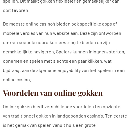
spellen. Dit maakt gokken flexibeler en gemakkelijker dan
ooit tevoren.
De meeste online casino’s bieden ook specifieke apps of
mobiele versies van hun website aan. Deze zijn ontworpen
om een soepele gebruikerservaring te bieden en zijn
gemakkelijk te navigeren. Spelers kunnen inloggen, storten,
opnemen en spelen met slechts een paar klikken, wat
bijdraagt aan de algemene enjoyability van het spelen in een
online casino.
Voordelen van online gokken
Online gokken biedt verschillende voordelen ten opzichte
van traditioneel gokken in landgebonden casino’s. Ten eerste
is het gemak van spelen vanuit huis een grote