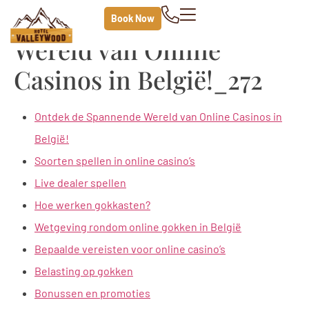
Ontdek de Spannende
Book Now
Wereld van Online
Casinos in België!_272
Ontdek de Spannende Wereld van Online Casinos in
België!
Soorten spellen in online casino’s
Live dealer spellen
Hoe werken gokkasten?
Wetgeving rondom online gokken in België
Bepaalde vereisten voor online casino’s
Belasting op gokken
Bonussen en promoties