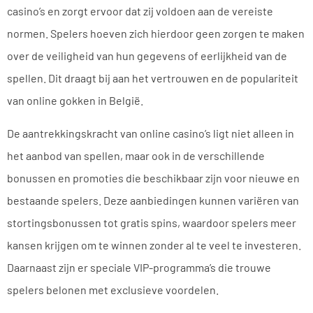
casino’s en zorgt ervoor dat zij voldoen aan de vereiste
normen. Spelers hoeven zich hierdoor geen zorgen te maken
over de veiligheid van hun gegevens of eerlijkheid van de
spellen. Dit draagt bij aan het vertrouwen en de populariteit
van online gokken in België.
De aantrekkingskracht van online casino’s ligt niet alleen in
het aanbod van spellen, maar ook in de verschillende
bonussen en promoties die beschikbaar zijn voor nieuwe en
bestaande spelers. Deze aanbiedingen kunnen variëren van
stortingsbonussen tot gratis spins, waardoor spelers meer
kansen krijgen om te winnen zonder al te veel te investeren.
Daarnaast zijn er speciale VIP-programma’s die trouwe
spelers belonen met exclusieve voordelen.