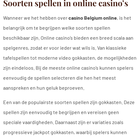
Soorten spellen in online casino’s
Wanneer we het hebben over
casino Belgium online
, is het
belangrijk om te begrijpen welke soorten spellen
beschikbaar zijn. Online casino’s bieden een breed scala aan
spelgenres, zodat er voor ieder wat wils is. Van klassieke
tafelspellen tot moderne video gokkasten, de mogelijkheden
zijn eindeloos. Bij de meeste online casino’s kunnen spelers
eenvoudig de spellen selecteren die hen het meest
aanspreken en hun geluk beproeven.
Een van de populairste soorten spellen zijn gokkasten. Deze
spellen zijn eenvoudig te begrijpen en vereisen geen
speciale vaardigheden. Daarnaast zijn er variaties zoals
progressieve jackpot gokkasten, waarbij spelers kunnen