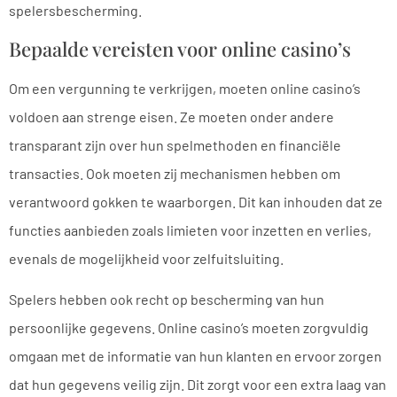
spelersbescherming.
Bepaalde vereisten voor online casino’s
Om een vergunning te verkrijgen, moeten online casino’s
voldoen aan strenge eisen. Ze moeten onder andere
transparant zijn over hun spelmethoden en financiële
transacties. Ook moeten zij mechanismen hebben om
verantwoord gokken te waarborgen. Dit kan inhouden dat ze
functies aanbieden zoals limieten voor inzetten en verlies,
evenals de mogelijkheid voor zelfuitsluiting.
Spelers hebben ook recht op bescherming van hun
persoonlijke gegevens. Online casino’s moeten zorgvuldig
omgaan met de informatie van hun klanten en ervoor zorgen
dat hun gegevens veilig zijn. Dit zorgt voor een extra laag van