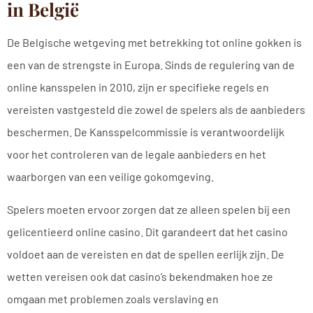
in België
De Belgische wetgeving met betrekking tot online gokken is
een van de strengste in Europa. Sinds de regulering van de
online kansspelen in 2010, zijn er specifieke regels en
vereisten vastgesteld die zowel de spelers als de aanbieders
beschermen. De Kansspelcommissie is verantwoordelijk
voor het controleren van de legale aanbieders en het
waarborgen van een veilige gokomgeving.
Spelers moeten ervoor zorgen dat ze alleen spelen bij een
gelicentieerd online casino. Dit garandeert dat het casino
voldoet aan de vereisten en dat de spellen eerlijk zijn. De
wetten vereisen ook dat casino’s bekendmaken hoe ze
omgaan met problemen zoals verslaving en