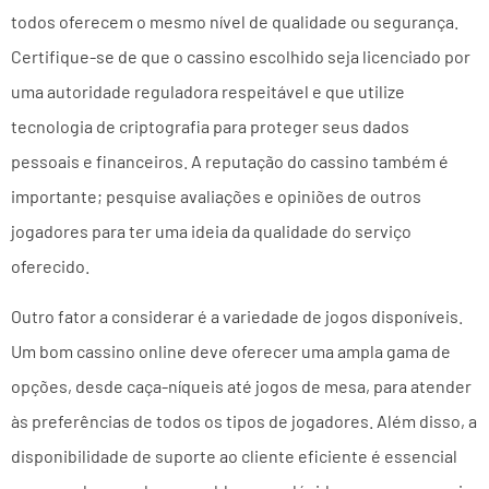
todos oferecem o mesmo nível de qualidade ou segurança.
Certifique-se de que o cassino escolhido seja licenciado por
uma autoridade reguladora respeitável e que utilize
tecnologia de criptografia para proteger seus dados
pessoais e financeiros. A reputação do cassino também é
importante; pesquise avaliações e opiniões de outros
jogadores para ter uma ideia da qualidade do serviço
oferecido.
Outro fator a considerar é a variedade de jogos disponíveis.
Um bom cassino online deve oferecer uma ampla gama de
opções, desde caça-níqueis até jogos de mesa, para atender
às preferências de todos os tipos de jogadores. Além disso, a
disponibilidade de suporte ao cliente eficiente é essencial