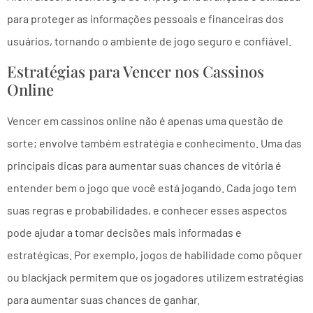
para proteger as informações pessoais e financeiras dos
usuários, tornando o ambiente de jogo seguro e confiável.
Estratégias para Vencer nos Cassinos
Online
Vencer em cassinos online não é apenas uma questão de
sorte; envolve também estratégia e conhecimento. Uma das
principais dicas para aumentar suas chances de vitória é
entender bem o jogo que você está jogando. Cada jogo tem
suas regras e probabilidades, e conhecer esses aspectos
pode ajudar a tomar decisões mais informadas e
estratégicas. Por exemplo, jogos de habilidade como pôquer
ou blackjack permitem que os jogadores utilizem estratégias
para aumentar suas chances de ganhar.