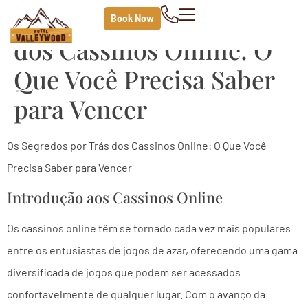
Os Segredos por Trás
Book Now
dos Cassinos Online: O
Que Você Precisa Saber
para Vencer
Os Segredos por Trás dos Cassinos Online: O Que Você
Precisa Saber para Vencer
Introdução aos Cassinos Online
Os cassinos online têm se tornado cada vez mais populares
entre os entusiastas de jogos de azar, oferecendo uma gama
diversificada de jogos que podem ser acessados
confortavelmente de qualquer lugar. Com o avanço da