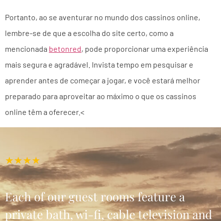
Portanto, ao se aventurar no mundo dos cassinos online,
lembre-se de que a escolha do site certo, como a
mencionada
betonred
, pode proporcionar uma experiência
mais segura e agradável. Invista tempo em pesquisar e
aprender antes de começar a jogar, e você estará melhor
preparado para aproveitar ao máximo o que os cassinos
online têm a oferecer.<
★★★★
Each of our guest rooms feature a
private bath, wi-fi, cable television and