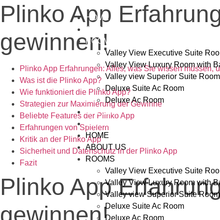
Skip
Plinko App Erfahrun
to
HOME
content
ABOUT US
gewinnen!
ROOMS
Valley View Executive Suite Ro
Valley View Luxury Room with B
Plinko App Erfahrungen: Alles, was Sie wissen müssen, 
Valley view Superior Suite Roo
Was ist die Plinko App?
Deluxe Suite Ac Room
Wie funktioniert die Plinko App?
Deluxe Ac Room
Strategien zur Maximierung der Gewinne
GALLERY
Beliebte Features der Plinko App
CONTACT US
Erfahrungen von Spielern
HOME
Kritik an der Plinko App
ABOUT US
Sicherheit und Datenschutz in der Plinko App
ROOMS
Fazit
Valley View Executive Suite Ro
Plinko App Erfahrun
Valley View Luxury Room with B
Valley view Superior Suite Roo
Deluxe Suite Ac Room
gewinnen!
Deluxe Ac Room