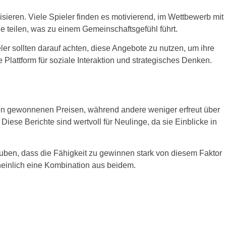
ieren. Viele Spieler finden es motivierend, im Wettbewerb mit
 teilen, was zu einem Gemeinschaftsgefühl führt.
er sollten darauf achten, diese Angebote zu nutzen, um ihre
 Plattform für soziale Interaktion und strategisches Denken.
ielen gewonnenen Preisen, während andere weniger erfreut über
Diese Berichte sind wertvoll für Neulinge, da sie Einblicke in
auben, dass die Fähigkeit zu gewinnen stark von diesem Faktor
cheinlich eine Kombination aus beidem.