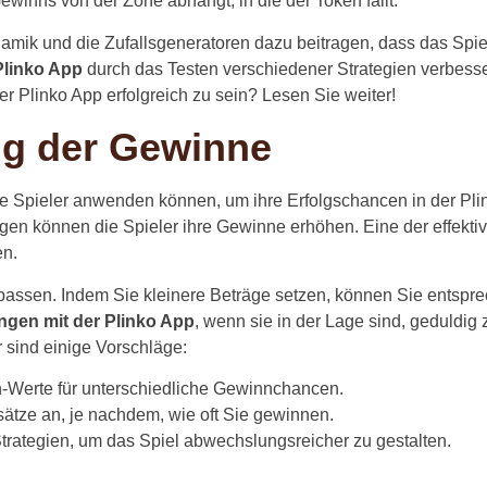
ewinns von der Zone abhängt, in die der Token fällt.
namik und die Zufallsgeneratoren dazu beitragen, dass das Spi
Plinko App
durch das Testen verschiedener Strategien verbesse
 Plinko App erfolgreich zu sein? Lesen Sie weiter!
ng der Gewinne
ie Spieler anwenden können, um ihre Erfolgschancen in der Plink
ungen können die Spieler ihre Gewinne erhöhen. Eine der effekt
en.
passen. Indem Sie kleinere Beträge setzen, können Sie entspre
ngen mit der Plinko App
, wenn sie in der Lage sind, geduldig
 sind einige Vorschläge:
Werte für unterschiedliche Gewinnchancen.
ätze an, je nachdem, wie oft Sie gewinnen.
rategien, um das Spiel abwechslungsreicher zu gestalten.