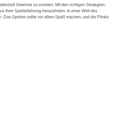
tenziell Gewinne zu erzielen. Mit den richtigen Strategien,
 ihrer Spielerfahrung herausholen. In einer Welt des
. Das Spielen sollte vor allem Spaß machen, und die Plinko