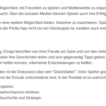
öglichkeit, mit Freunden zu spielen und Wettbewerbe zu organis
ht. Über die sozialen Medien können Spieler auch ihre Erfolge
 eine weitere Möglichkeit bieten, Gewinne zu maximieren. Spiel
 die Plinko App nicht nur ein Glücksspiel ist, sondern auch eine
ltig. Einige berichten von ihrer Freude am Spiel und von den v
ieler ihre Geschichten teilen und sich gegenseitig Tipps geben. 
i helfen können, informierte Entscheidungen zu treffen.
n ist die Diskussion über den “Glücksfaktor”. Viele Spieler gl
nd der Einsatz entscheidend sind. In der Realität ist es wahrs
Ergebnis.
Gewinnchancen erhöhen.
Geschichte und Strategie.