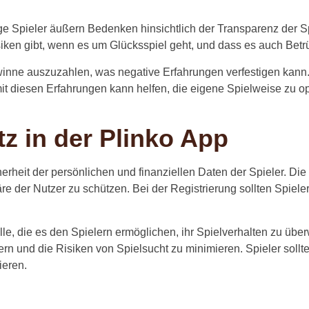
Einige Spieler äußern Bedenken hinsichtlich der Transparenz der 
iken gibt, wenn es um Glücksspiel geht, und dass es auch Betrü
inne auszuzahlen, was negative Erfahrungen verfestigen kann. 
 mit diesen Erfahrungen kann helfen, die eigene Spielweise zu
z in der Plinko App
herheit der persönlichen und finanziellen Daten der Spieler. Di
re der Nutzer zu schützen. Bei der Registrierung sollten Spiel
rolle, die es den Spielern ermöglichen, ihr Spielverhalten zu
ern und die Risiken von Spielsucht zu minimieren. Spieler soll
ieren.