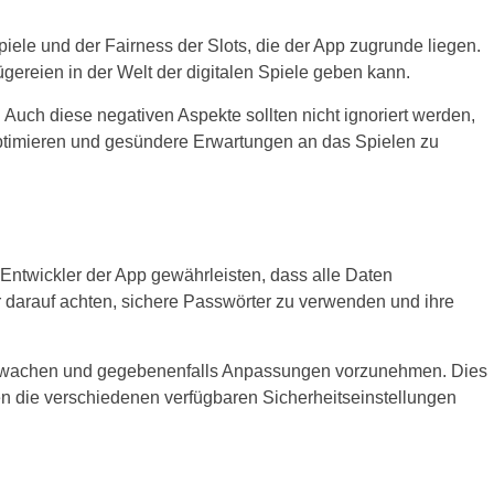
Spiele und der Fairness der Slots, die der App zugrunde liegen.
gereien in der Welt der digitalen Spiele geben kann.
Auch diese negativen Aspekte sollten nicht ignoriert werden,
 optimieren und gesündere Erwartungen an das Spielen zu
e Entwickler der App gewährleisten, dass alle Daten
er darauf achten, sichere Passwörter zu verwenden und ihre
 überwachen und gegebenenfalls Anpassungen vorzunehmen. Dies
ten die verschiedenen verfügbaren Sicherheitseinstellungen