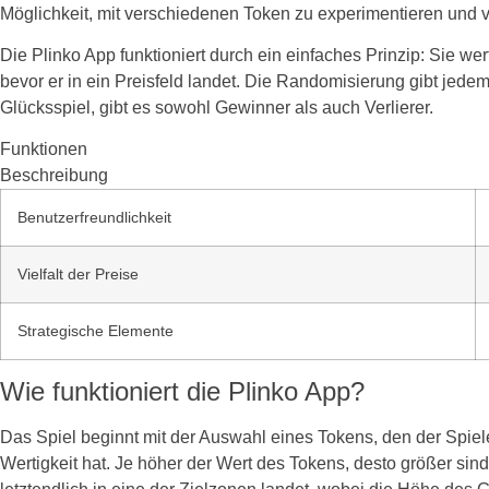
Möglichkeit, mit verschiedenen Token zu experimentieren und 
Die Plinko App funktioniert durch ein einfaches Prinzip: Sie w
bevor er in ein Preisfeld landet. Die Randomisierung gibt jede
Glücksspiel, gibt es sowohl Gewinner als auch Verlierer.
Funktionen
Beschreibung
Benutzerfreundlichkeit
Vielfalt der Preise
Strategische Elemente
Wie funktioniert die Plinko App?
Das Spiel beginnt mit der Auswahl eines Tokens, den der Spiele
Wertigkeit hat. Je höher der Wert des Tokens, desto größer sin