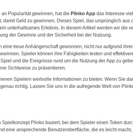
ch an Popularität gewinnen, hat die
Plinko App
das Interesse vie
st, damit Geld zu gewinnen. Dieses Spiel, das ursprünglich aus
ht ein unterhaltsames Erlebnis. In diesem Artikel werden wir di
erung der Gewinne und der Sicherheit bei der Nutzung.
en eine treue Anhängerschaft gewonnen, nicht nur aufgrund ihr
ewinnen. Spieler können ihre Fähigkeiten testen und effektive
das Spiel und die Ereignisse rund um die Nutzung der App zu geb
ne Sichtweise zu präsentieren.
ahrenen Spielern wertvolle Informationen zu bieten. Wenn Sie da
r genau richtig. Lassen Sie uns in die aufregende Welt von Pli
ten Spielkonzept Plinko basiert, bei dem Spieler einen Token dur
nd eine ansprechende Benutzeroberfläche, die es leicht macht,