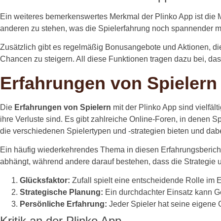
Ein weiteres bemerkenswertes Merkmal der Plinko App ist die M
anderen zu stehen, was die Spielerfahrung noch spannender mac
Zusätzlich gibt es regelmäßig Bonusangebote und Aktionen, die
Chancen zu steigern. All diese Funktionen tragen dazu bei, dass
Erfahrungen von Spielern
Die
Erfahrungen von Spielern
mit der Plinko App sind vielfä
ihre Verluste sind. Es gibt zahlreiche Online-Foren, in denen Sp
die verschiedenen Spielertypen und -strategien bieten und dabe
Ein häufig wiederkehrendes Thema in diesen Erfahrungsberichte
abhängt, während andere darauf bestehen, dass die Strategie u
Glücksfaktor:
Zufall spielt eine entscheidende Rolle im 
Strategische Planung:
Ein durchdachter Einsatz kann 
Persönliche Erfahrung:
Jeder Spieler hat seine eigene 
Kritik an der Plinko App