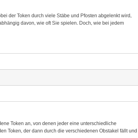
obei der Token durch viele Stäbe und Pfosten abgelenkt wird,
abhängig davon, wie oft Sie spielen. Doch, wie bei jedem
edene Token an, von denen jeder eine unterschiedliche
 den Token, der dann durch die verschiedenen Obstakel fällt und