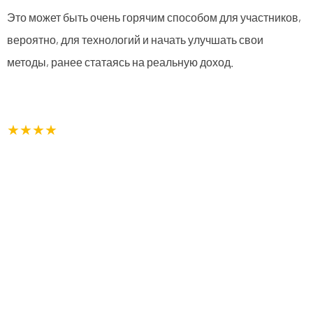
Это может быть очень горячим способом для участников,
вероятно, для технологий и начать улучшать свои
методы, ранее статаясь на реальную доход.
★★★★
Each of our guest rooms feature a
private bath, wi-fi, cable television and
include full breakfast.