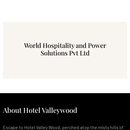
Reservation
+91-8390932344
World Hospitality and Power
Solutions Pvt Ltd
About Hotel Valleywood
Escape to Hotel Valley Wood, perched atop the misty hills of