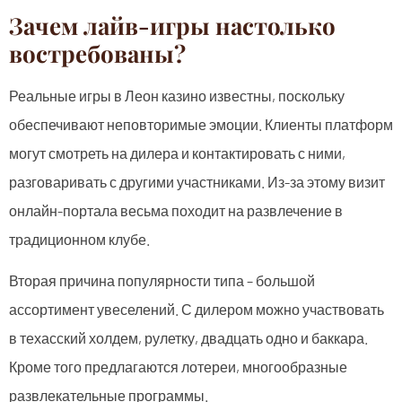
Зачем лайв-игры настолько
востребованы?
Реальные игры в Леон казино известны, поскольку
обеспечивают неповторимые эмоции. Клиенты платформ
могут смотреть на дилера и контактировать с ними,
разговаривать с другими участниками. Из-за этому визит
онлайн-портала весьма походит на развлечение в
традиционном клубе.
Вторая причина популярности типа – большой
ассортимент увеселений. С дилером можно участвовать
в техасский холдем, рулетку, двадцать одно и баккара.
Кроме того предлагаются лотереи, многообразные
развлекательные программы.